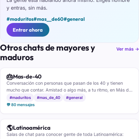
y entras, sin más.
#maduritos
#mas__de60
#general
Entrar ahora
Otros chats de mayores y
Ver más →
maduros
🎂
Mas-de-40
Conversación con personas que pasan de los 40 y tienen
mucho que contar. Amistad o algo más, a tu ritmo, en Más de
40.
#maduritos
#mas_de_40
#general
💬 80 mensajes
🌎
Latinoamérica
Salas de chat para conocer gente de toda Latinoamérica: