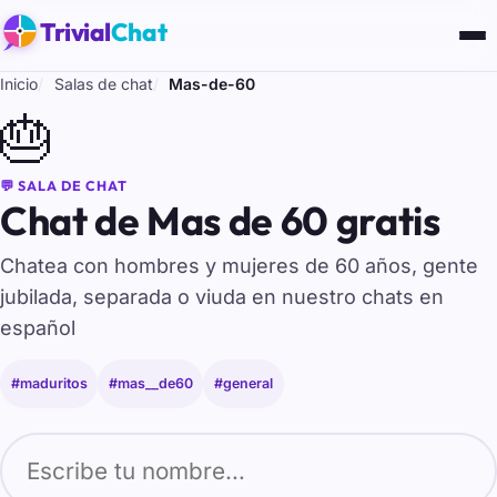
Trivial
Chat
Inicio
Salas de chat
Mas-de-60
🎂
💬 SALA DE CHAT
Chat de Mas de 60 gratis
Chatea con hombres y mujeres de 60 años, gente
jubilada, separada o viuda en nuestro chats en
español
#maduritos
#mas__de60
#general
Tu nombre para entrar al chat de Mas-de-60