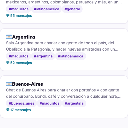
mexicanos, argentinos, colombianos, peruanos y más, en un
mismo espacio de habla hispana.
#maduritos
#latinoamerica
#general
💬 55 mensajes
🇦🇷
Argentina
Sala Argentina para charlar con gente de todo el país, del
Obelisco a la Patagonia, y hacer nuevas amistades con un
buen mate de por medio.
#maduritos
#argentina
#latinoamerica
💬 52 mensajes
🇦🇷
Buenos-Aires
Chat de Buenos Aires para charlar con porteños y con gente
del conurbano. Bondi, café y conversación a cualquier hora,
gratis y sin registro.
#buenos_aires
#maduritos
#argentina
💬 17 mensajes