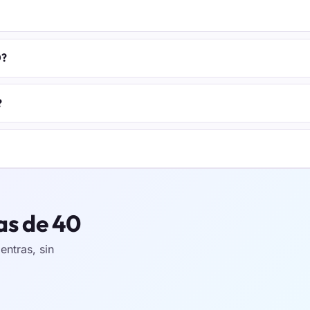
0?
?
as de 40
ntras, sin