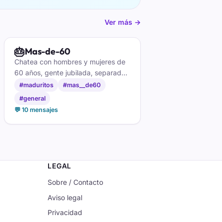
Ver más →
🎂
Mas-de-60
Chatea con hombres y mujeres de
60 años, gente jubilada, separada
o viuda en nuestro chats en
#maduritos
#mas__de60
español
#general
💬 10 mensajes
LEGAL
Sobre / Contacto
Aviso legal
Privacidad