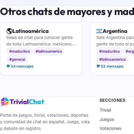
Otros chats de mayores y ma
🌎
🇦🇷
Latinoamérica
Argentina
Salas de chat para conocer gente
Sala Argentina par
de toda Latinoamérica: mexicanos,
gente de todo el pa
argentinos, colombianos, peruanos
a la Patagonia, y 
#maduritos
#latinoamerica
#maduritos
#arg
y más, en un mismo espacio de
amistades con un 
#general
#latinoamerica
habla hispana.
por medio.
💬 54 mensajes
💬 52 mensajes
Trivial
Chat
SECCIONES
Trivial
Portal de juegos, trivial, votaciones, deportes
Juegos
y comunidad de chat en español. Juega, vota
y debate sin registro.
Votaciones