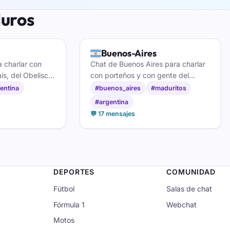
duros
🇦🇷
Buenos-Aires
a charlar con
Chat de Buenos Aires para charlar
ís, del Obelisco
con porteños y con gente del
hacer nuevas
conurbano. Bondi, café y
entina
#buenos_aires
#maduritos
buen mate de
conversación a cualquier hora,
#argentina
gratis y sin registro.
💬 17 mensajes
DEPORTES
COMUNIDAD
Fútbol
Salas de chat
Fórmula 1
Webchat
Motos