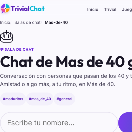
Trivial
Chat
Inicio
Trivial
Jueg
Inicio
Salas de chat
Mas-de-40
🎂
💬 SALA DE CHAT
Chat de Mas de 40 
Conversación con personas que pasan de los 40 y 
Amistad o algo más, a tu ritmo, en Más de 40.
#maduritos
#mas_de_40
#general
Tu nombre para entrar al chat de Mas-de-40