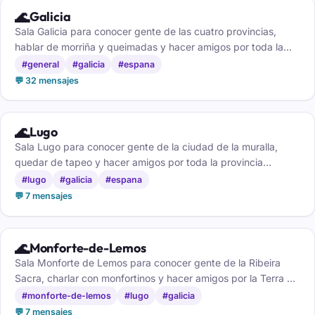
🌊
Galicia
Sala Galicia para conocer gente de las cuatro provincias,
hablar de morriña y queimadas y hacer amigos por toda la
terra.
#general
#galicia
#espana
💬 32 mensajes
🌊
Lugo
Sala Lugo para conocer gente de la ciudad de la muralla,
quedar de tapeo y hacer amigos por toda la provincia
lucense.
#lugo
#galicia
#espana
💬 7 mensajes
🌊
Monforte-de-Lemos
Sala Monforte de Lemos para conocer gente de la Ribeira
Sacra, charlar con monfortinos y hacer amigos por la Terra de
Lemos.
#monforte-de-lemos
#lugo
#galicia
💬 7 mensajes