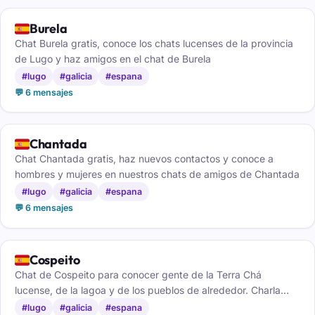
🇪🇸
Burela
Chat Burela gratis, conoce los chats lucenses de la provincia
de Lugo y haz amigos en el chat de Burela
#lugo
#galicia
#espana
💬 6 mensajes
🇪🇸
Chantada
Chat Chantada gratis, haz nuevos contactos y conoce a
hombres y mujeres en nuestros chats de amigos de Chantada
#lugo
#galicia
#espana
💬 6 mensajes
🇪🇸
Cospeito
Chat de Cospeito para conocer gente de la Terra Chá
lucense, de la lagoa y de los pueblos de alrededor. Charla
cercana en gallego o castellano, sin registro.
#lugo
#galicia
#espana