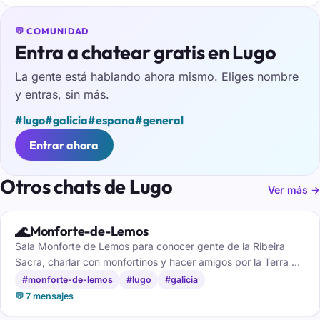
💬 COMUNIDAD
Entra a chatear gratis en Lugo
La gente está hablando ahora mismo. Eliges nombre
y entras, sin más.
#lugo
#galicia
#espana
#general
Entrar ahora
Otros chats de Lugo
Ver más →
🌊
Monforte-de-Lemos
Sala Monforte de Lemos para conocer gente de la Ribeira
Sacra, charlar con monfortinos y hacer amigos por la Terra de
Lemos.
#monforte-de-lemos
#lugo
#galicia
💬 7 mensajes