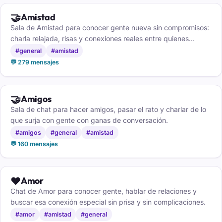
🤝
Amistad
Sala de Amistad para conocer gente nueva sin compromisos:
charla relajada, risas y conexiones reales entre quienes
buscan buena compañía.
#general
#amistad
💬 279 mensajes
🤝
Amigos
Sala de chat para hacer amigos, pasar el rato y charlar de lo
que surja con gente con ganas de conversación.
#amigos
#general
#amistad
💬 160 mensajes
❤️
Amor
Chat de Amor para conocer gente, hablar de relaciones y
buscar esa conexión especial sin prisa y sin complicaciones.
#amor
#amistad
#general