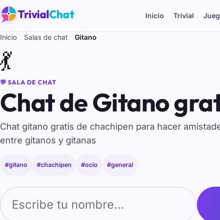
Trivial
Chat
Inicio
Trivial
Jueg
Inicio
Salas de chat
Gitano
💃
💬 SALA DE CHAT
Chat de Gitano grat
Chat gitano gratis de chachipen para hacer amista
entre gitanos y gitanas
#gitano
#chachipen
#ocio
#general
Tu nombre para entrar al chat de Gitano