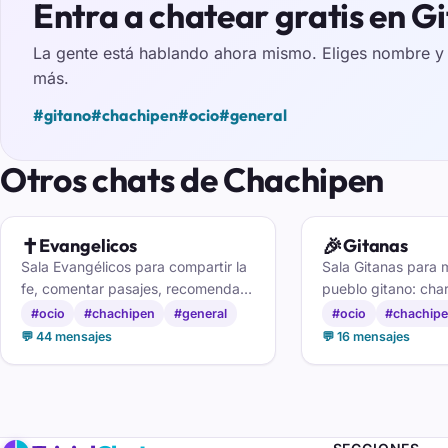
Entra a chatear gratis en G
La gente está hablando ahora mismo. Eliges nombre y e
más.
#gitano
#chachipen
#ocio
#general
Otros chats de Chachipen
✝️
🎉
Evangelicos
Gitanas
Sala Evangélicos para compartir la
Sala Gitanas para 
fe, comentar pasajes, recomendar
pueblo gitano: char
alabanzas y acompañarte entre
flamenco y amistad
#ocio
#chachipen
#general
#ocio
#chachip
hermanos que caminan contigo.
comparten cultura 
💬 44 mensajes
💬 16 mensajes