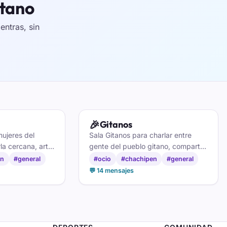
itano
ntras, sin
🎉
Gitanos
mujeres del
Sala Gitanos para charlar entre
la cercana, arte,
gente del pueblo gitano, compartir
 entre quienes
cultura y arte y hacer nuevas
en
#general
#ocio
#chachipen
#general
y raíces.
amistades con respeto y cercanía.
💬 14 mensajes