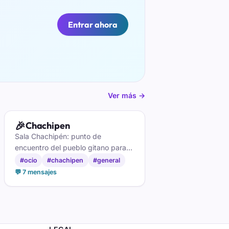
Entrar ahora
Ver más →
🎉
Chachipen
Sala Chachipén: punto de
encuentro del pueblo gitano para
compartir arte, flamenco y charla
#ocio
#chachipen
#general
cercana entre gente con raíces
💬 7 mensajes
comunes.