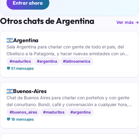
Entrar ahora
Otros chats de Argentina
Ver más →
🇦🇷
Argentina
Sala Argentina para charlar con gente de todo el país, del
Obelisco a la Patagonia, y hacer nuevas amistades con un
buen mate de por medio.
#maduritos
#argentina
#latinoamerica
💬 51 mensajes
🇦🇷
Buenos-Aires
Chat de Buenos Aires para charlar con porteños y con gente
del conurbano. Bondi, café y conversación a cualquier hora,
gratis y sin registro.
#buenos_aires
#maduritos
#argentina
💬 16 mensajes