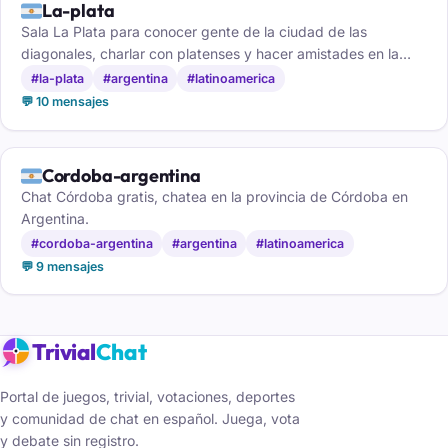
🇦🇷
La-plata
Sala La Plata para conocer gente de la ciudad de las
diagonales, charlar con platenses y hacer amistades en la
capital bonaerense.
#la-plata
#argentina
#latinoamerica
💬 10 mensajes
🇦🇷
Cordoba-argentina
Chat Córdoba gratis, chatea en la provincia de Córdoba en
Argentina.
#cordoba-argentina
#argentina
#latinoamerica
💬 9 mensajes
Trivial
Chat
Portal de juegos, trivial, votaciones, deportes
y comunidad de chat en español. Juega, vota
y debate sin registro.