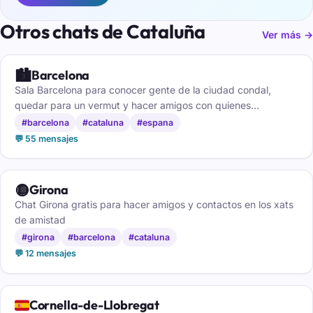
Otros chats de Cataluña
Ver más →
🏙️
Barcelona
Sala Barcelona para conocer gente de la ciudad condal,
quedar para un vermut y hacer amigos con quienes
comparten tu barrio.
#barcelona
#cataluna
#espana
💬 55 mensajes
🟡
Girona
Chat Girona gratis para hacer amigos y contactos en los xats
de amistad
#girona
#barcelona
#cataluna
💬 12 mensajes
🇪🇸
Cornella-de-Llobregat