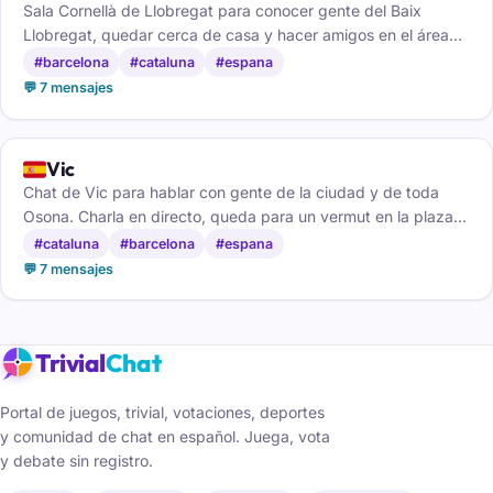
Sala Cornellà de Llobregat para conocer gente del Baix
Llobregat, quedar cerca de casa y hacer amigos en el área
de Barcelona.
#barcelona
#cataluna
#espana
💬 7 mensajes
🇪🇸
Vic
Chat de Vic para hablar con gente de la ciudad y de toda
Osona. Charla en directo, queda para un vermut en la plaza y
haz amigos, gratis y sin registro.
#cataluna
#barcelona
#espana
💬 7 mensajes
Trivial
Chat
Portal de juegos, trivial, votaciones, deportes
y comunidad de chat en español. Juega, vota
y debate sin registro.