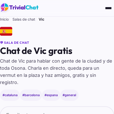
Trivial
Chat
Inicio
Salas de chat
Vic
🇪🇸
💬 SALA DE CHAT
Chat de Vic gratis
Chat de Vic para hablar con gente de la ciudad y de
toda Osona. Charla en directo, queda para un
vermut en la plaza y haz amigos, gratis y sin
registro.
#cataluna
#barcelona
#espana
#general
Tu nombre para entrar al chat de Vic