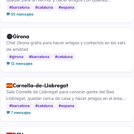
comparten tu barrio.
#barcelona
#cataluna
#espana
💬 55 mensajes
🟡
Girona
Chat Girona gratis para hacer amigos y contactos en los xats
de amistad
#girona
#barcelona
#cataluna
💬 12 mensajes
🇪🇸
Cornella-de-Llobregat
Sala Cornellà de Llobregat para conocer gente del Baix
Llobregat, quedar cerca de casa y hacer amigos en el área
de Barcelona.
#barcelona
#cataluna
#espana
💬 7 mensajes