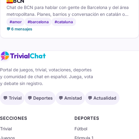
🇪🇸
BCN
Chat de BCN para hablar con gente de Barcelona y del área
metropolitana. Planes, barrios y conversación en catalán o
castellano, gratis y sin registro.
#amor
#barcelona
#cataluna
💬 6 mensajes
Trivial
Chat
Portal de juegos, trivial, votaciones, deportes
y comunidad de chat en español. Juega, vota
y debate sin registro.
💬 Trivial
💬 Deportes
💬 Amistad
💬 Actualidad
SECCIONES
DEPORTES
Trivial
Fútbol
Juegos
Fórmula 1