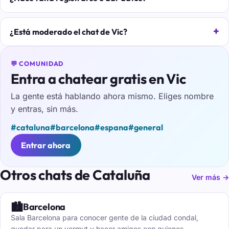
¿Está moderado el chat de Vic?
💬 COMUNIDAD
Entra a chatear gratis en Vic
La gente está hablando ahora mismo. Eliges nombre
y entras, sin más.
#cataluna
#barcelona
#espana
#general
Entrar ahora
Otros chats de Cataluña
Ver más →
🏙️
Barcelona
Sala Barcelona para conocer gente de la ciudad condal,
quedar para un vermut y hacer amigos con quienes