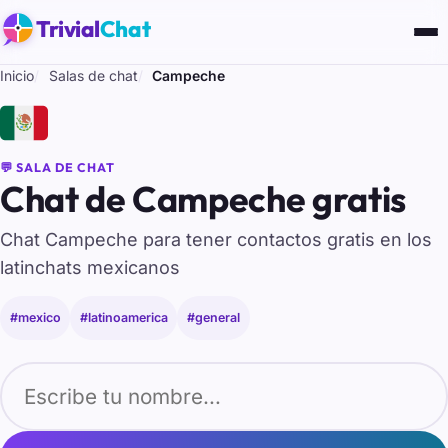
Trivial
Chat
Inicio
Salas de chat
Campeche
🇲🇽
💬 SALA DE CHAT
Chat de Campeche gratis
Chat Campeche para tener contactos gratis en los
latinchats mexicanos
#mexico
#latinoamerica
#general
Tu nombre para entrar al chat de Campeche