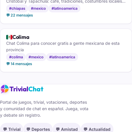
Cristóbal y Tapachula: café, tradiciones, costumbres locales y
amistad sin registro.
#chiapas
#mexico
#latinoamerica
💬 22 mensajes
🇲🇽
Colima
Chat Colima para conocer gratis a gente mexicana de esta
provincia
#colima
#mexico
#latinoamerica
💬 14 mensajes
Trivial
Chat
Portal de juegos, trivial, votaciones, deportes
y comunidad de chat en español. Juega, vota
y debate sin registro.
💬 Trivial
💬 Deportes
💬 Amistad
💬 Actualidad