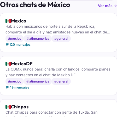
Otros chats de México
Ver más →
🇲🇽
Mexico
Habla con mexicanos de norte a sur de la República,
comparte el día a día y haz amistades nuevas en el chat de
México.
#mexico
#latinoamerica
#general
💬 120 mensajes
🇲🇽
MexicoDF
La CDMX nunca para: charla con chilangos, comparte planes
y haz contactos en el chat de México DF.
#mexico
#latinoamerica
#general
💬 49 mensajes
🇲🇽
Chiapas
Chat Chiapas para conectar con gente de Tuxtla, San