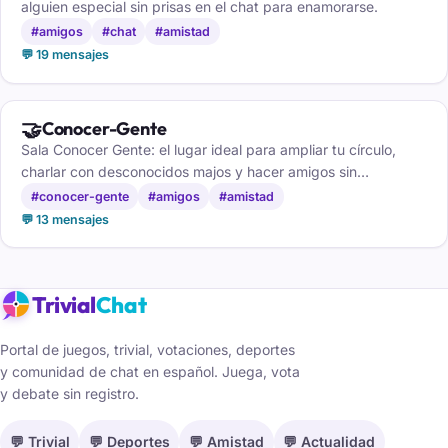
alguien especial sin prisas en el chat para enamorarse.
#amigos
#chat
#amistad
💬 19 mensajes
🤝
Conocer-Gente
Sala Conocer Gente: el lugar ideal para ampliar tu círculo,
charlar con desconocidos majos y hacer amigos sin
complicaciones.
#conocer-gente
#amigos
#amistad
💬 13 mensajes
Trivial
Chat
Portal de juegos, trivial, votaciones, deportes
y comunidad de chat en español. Juega, vota
y debate sin registro.
💬 Trivial
💬 Deportes
💬 Amistad
💬 Actualidad