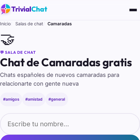
Trivial
Chat
Inicio
Salas de chat
Camaradas
🤝
💬 SALA DE CHAT
Chat de Camaradas gratis
Chats españoles de nuevos camaradas para
relacionarte con gente nueva
#amigos
#amistad
#general
Tu nombre para entrar al chat de Camaradas