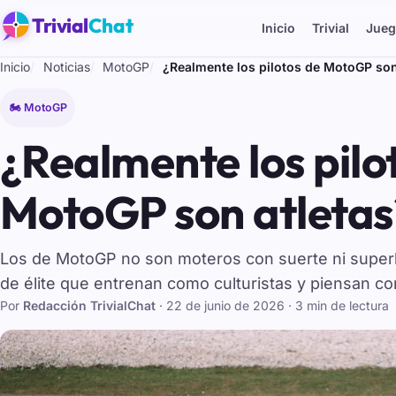
Trivial
Chat
Inicio
Trivial
Jueg
Inicio
Noticias
MotoGP
¿Realmente los pilotos de MotoGP son
🏍️ MotoGP
¿Realmente los pilo
MotoGP son atletas
Los de MotoGP no son moteros con suerte ni super
de élite que entrenan como culturistas y piensan c
Por
Redacción TrivialChat
·
22 de junio de 2026
· 3 min de lectura