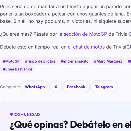
Pues sería como mandar a un tenista a jugar un partido c
poner a un boxeador a pelear con unos guantes de lana. En 
base. Sin él, no hay podiums, ni victorias, ni siquiera super
¿Quieres más? Pásate por
la sección de MotoGP
de Trivial
Debate esto en tiempo real en
el chat de motos
de TrivialC
#MotoGP
#físico de pilotos
#entrenamiento
#Marc Márquez
#
#Enea Bastianini
Compartir:
WhatsApp
X
Facebook
Telegram
💬 COMUNIDAD
¿Qué opinas? Debátelo en e