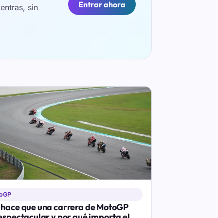
Entrar ahora
ntras, sin
oGP
hace que una carrera de MotoGP
espectacular y por qué importa el