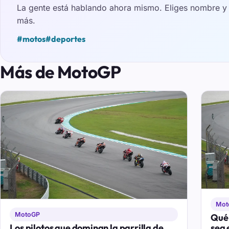
La gente está hablando ahora mismo. Eliges nombre y e
más.
#motos
#deportes
Más de MotoGP
Mot
MotoGP
Qué 
Los pilotos que dominan la parrilla de
sea 