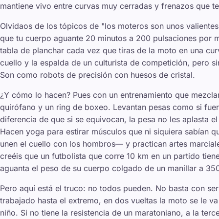
mantiene vivo entre curvas muy cerradas y frenazos que te 
Olvidaos de los tópicos de "los moteros son unos valientes".
que tu cuerpo aguante 20 minutos a 200 pulsaciones por mi
tabla de planchar cada vez que tiras de la moto en una cur
cuello y la espalda de un culturista de competición, pero s
Son como robots de precisión con huesos de cristal.
¿Y cómo lo hacen? Pues con un entrenamiento que mezclarí
quirófano y un ring de boxeo. Levantan pesas como si fue
diferencia de que si se equivocan, la pesa no les aplasta el
Hacen yoga para estirar músculos que ni siquiera sabían 
unen el cuello con los hombros— y practican artes marcial
creéis que un futbolista que corre 10 km en un partido tien
aguanta el peso de su cuerpo colgado de un manillar a 35
Pero aquí está el truco: no todos pueden. No basta con ser 
trabajado hasta el extremo, en dos vueltas la moto se le v
niño. Si no tiene la resistencia de un maratoniano, a la ter