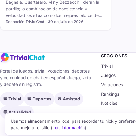
Bagnaia, Quartararo, Mir y Bezzecchi lideran la
parrilla; la combinación de consistencia y
velocidad los sitúa como los mejores pilotos de
MotoGP esta temporada.
Redacción TrivialChat · 30 de julio de 2026
Trivial
Chat
SECCIONES
Trivial
Portal de juegos, trivial, votaciones, deportes
Juegos
y comunidad de chat en español. Juega, vota
y debate sin registro.
Votaciones
Rankings
💬 Trivial
💬 Deportes
💬 Amistad
Noticias
💬 Actualidad
Usamos almacenamiento local para recordar tu nick y preferenc
para mejorar el sitio (
más información
).