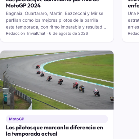
MotoGP 2024
enf
Bagnaia, Quartararo, Martín, Bezzecchi y Mir se
Una 
perfilan como los mejores pilotos de la parrilla
estra
esta temporada, con ritmo imparable y resultados
arrie
que hablan por sí mismos.
Redacción TrivialChat · 6 de agosto de 2026
Redac
MotoGP
Los pilotos que marcan la diferencia en
la temporada actual