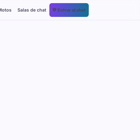
Motos
Salas de chat
💬 Entrar al chat