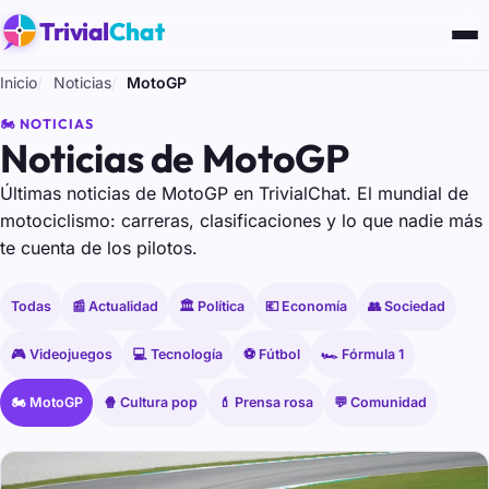
Trivial
Chat
Inicio
Noticias
MotoGP
🏍️ NOTICIAS
Noticias de MotoGP
Últimas noticias de MotoGP en TrivialChat. El mundial de
motociclismo: carreras, clasificaciones y lo que nadie más
te cuenta de los pilotos.
Todas
📰 Actualidad
🏛️ Política
💶 Economía
👥 Sociedad
🎮 Videojuegos
💻 Tecnología
⚽ Fútbol
🏎️ Fórmula 1
🏍️ MotoGP
🍿 Cultura pop
💄 Prensa rosa
💬 Comunidad
Últimas noticias de MotoGP