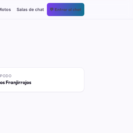
Motos
Salas de chat
💬 Entrar al chat
APODO
os Franjirrojos