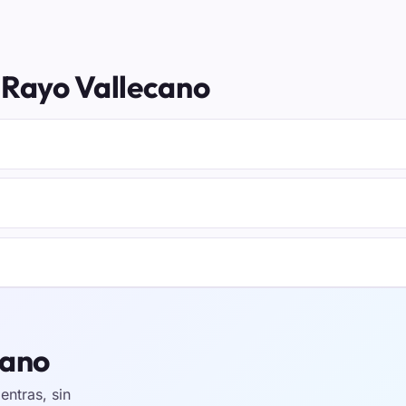
 Rayo Vallecano
cano
ntras, sin