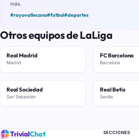
más.
#rayovallecano
#futbol
#deportes
Otros equipos de LaLiga
Real Madrid
FC Barcelona
Madrid
Barcelona
Real Sociedad
Real Betis
San Sebastián
Sevilla
Trivial
Chat
SECCIONES