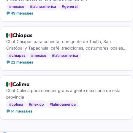
#mexico
#latinoamerica
#general
💬 49 mensajes
🇲🇽
Chiapas
Chat Chiapas para conectar con gente de Tuxtla, San
Cristóbal y Tapachula: café, tradiciones, costumbres locales y
amistad sin registro.
#chiapas
#mexico
#latinoamerica
💬 22 mensajes
🇲🇽
Colima
Chat Colima para conocer gratis a gente mexicana de esta
provincia
#colima
#mexico
#latinoamerica
💬 14 mensajes