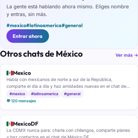
La gente está hablando ahora mismo. Eliges nombre
y entras, sin más.
#mexico
#latinoamerica
#general
Entrar ahora
Otros chats de México
Ver más →
🇲🇽
Mexico
Habla con mexicanos de norte a sur de la República,
comparte el día a día y haz amistades nuevas en el chat de
México.
#mexico
#latinoamerica
#general
💬 120 mensajes
🇲🇽
MexicoDF
La CDMX nunca para: charla con chilangos, comparte planes
y haz contactos en el chat de México DF.