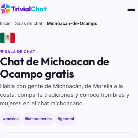
Trivial
Chat
Inicio
Salas de chat
Michoacan-de-Ocampo
🇲🇽
💬 SALA DE CHAT
Chat de Michoacan de
Ocampo gratis
Habla con gente de Michoacán, de Morelia a la
costa, comparte tradiciones y conoce hombres y
mujeres en el chat michoacano.
#mexico
#latinoamerica
#general
Tu nombre para entrar al chat de Michoacan-de-Ocampo