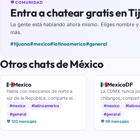
💬 COMUNIDAD
Entra a chatear gratis en T
La gente está hablando ahora mismo. Eliges nombre y e
más.
#tijuana
#mexico
#latinoamerica
#general
Otros chats de México
🇲🇽
🇲🇽
Mexico
MexicoDF
Habla con mexicanos de norte a
La CDMX nunca par
sur de la República, comparte el
chilangos, compart
día a día y haz amistades nuevas
contactos en el ch
#mexico
#latinoamerica
#mexico
#latino
en el chat de México.
#general
#general
💬 120 mensajes
💬 49 mensajes