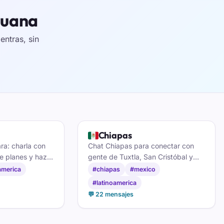
ijuana
ntras, sin
🇲🇽
Chiapas
a: charla con
Chat Chiapas para conectar con
e planes y haz
gente de Tuxtla, San Cristóbal y
at de México DF.
Tapachula: café, tradiciones,
america
#chiapas
#mexico
costumbres locales y amistad sin
#latinoamerica
registro.
💬 22 mensajes