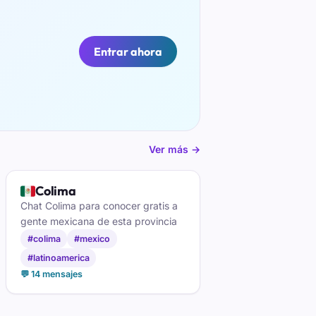
Entrar ahora
Ver más →
🇲🇽
Colima
Chat Colima para conocer gratis a
gente mexicana de esta provincia
#colima
#mexico
#latinoamerica
💬 14 mensajes