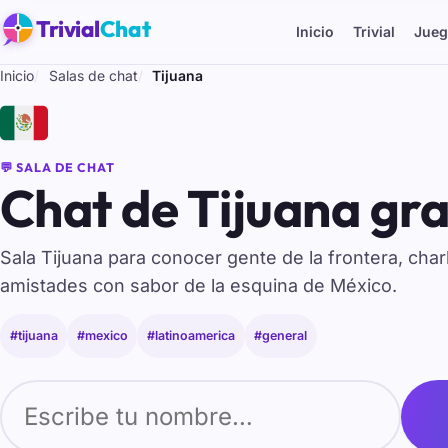
Trivial
Chat
Inicio
Trivial
Jueg
Inicio
Salas de chat
Tijuana
🇲🇽
💬 SALA DE CHAT
Chat de Tijuana gra
Sala Tijuana para conocer gente de la frontera, char
amistades con sabor de la esquina de México.
#tijuana
#mexico
#latinoamerica
#general
Tu nombre para entrar al chat de Tijuana