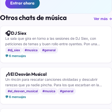
Entrar ahora
Otros chats de música
Ver más →
🎧
DJ Siex
La sala que gira en torno a las sesiones de DJ Siex, con
peticiones de temas y buen rollo entre oyentes. Pon una
canción y baila.
#dj_siex
#musica
#general
💬 6 mensajes
🎶
El Desván Musical
Un rincón para rescatar canciones olvidadas y descubrir
rarezas que ya nadie pincha. Para los que escarban en la
música.
#el_desvan_musical
#musica
#general
💬 6 mensajes