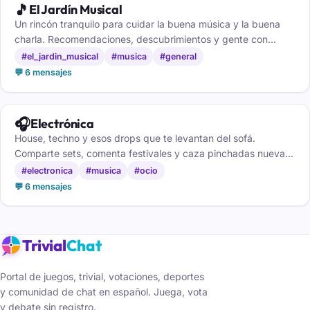
🎵
El Jardín Musical
Un rincón tranquilo para cuidar la buena música y la buena
charla. Recomendaciones, descubrimientos y gente con
sensibilidad para las canciones, gratis.
#el_jardin_musical
#musica
#general
💬 6 mensajes
🎧
Electrónica
House, techno y esos drops que te levantan del sofá.
Comparte sets, comenta festivales y caza pinchadas nuevas
con gente que vive la pista de baile. Pásate.
#electronica
#musica
#ocio
💬 6 mensajes
Trivial
Chat
Portal de juegos, trivial, votaciones, deportes
y comunidad de chat en español. Juega, vota
y debate sin registro.