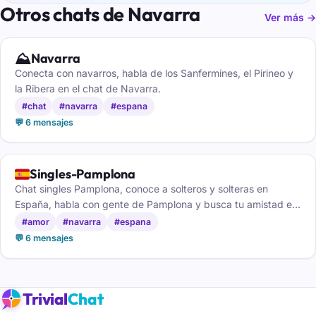
Otros chats de Navarra
Ver más →
⛰️
Navarra
Conecta con navarros, habla de los Sanfermines, el Pirineo y
la Ribera en el chat de Navarra.
#chat
#navarra
#espana
💬 6 mensajes
🇪🇸
Singles-Pamplona
Chat singles Pamplona, conoce a solteros y solteras en
España, habla con gente de Pamplona y busca tu amistad en
internet.
#amor
#navarra
#espana
💬 6 mensajes
Trivial
Chat