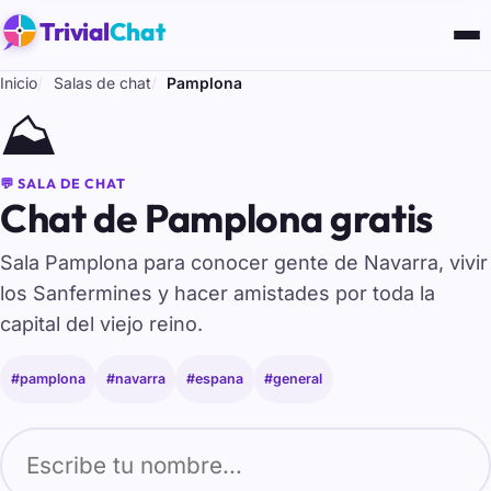
Trivial
Chat
Inicio
Salas de chat
Pamplona
⛰️
💬 SALA DE CHAT
Chat de Pamplona gratis
Sala Pamplona para conocer gente de Navarra, vivir
los Sanfermines y hacer amistades por toda la
capital del viejo reino.
#pamplona
#navarra
#espana
#general
Tu nombre para entrar al chat de Pamplona