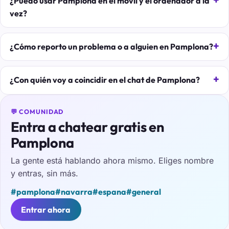
¿Puedo usar Pamplona en el móvil y el ordenador a la
vez?
¿Cómo reporto un problema o a alguien en Pamplona?
¿Con quién voy a coincidir en el chat de Pamplona?
💬 COMUNIDAD
Entra a chatear gratis en
Pamplona
La gente está hablando ahora mismo. Eliges nombre
y entras, sin más.
#pamplona
#navarra
#espana
#general
Entrar ahora