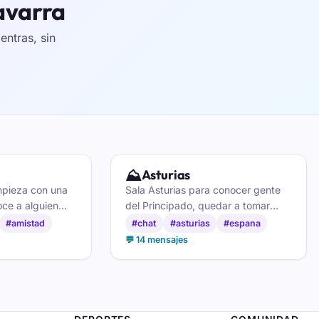
avarra
ntras, sin
⛰️
Asturias
mpieza con una
Sala Asturias para conocer gente
ce a alguien
del Principado, quedar a tomar
 en el chat para
sidra y hacer amigos entre quienes
#amistad
#chat
#asturias
#espana
aman la tierrina.
💬 14 mensajes