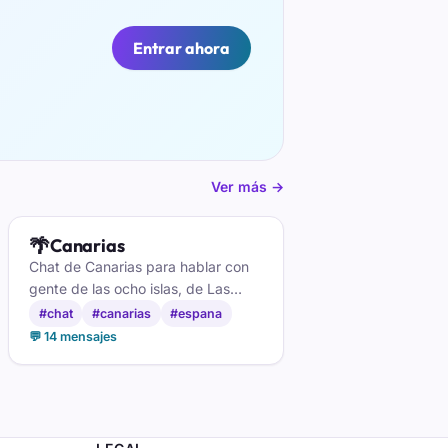
Entrar ahora
Ver más →
🌴
Canarias
Chat de Canarias para hablar con
gente de las ocho islas, de Las
Palmas a Santa Cruz. Playa,
#chat
#canarias
#espana
guagua y charla en directo, gratis y
💬 14 mensajes
sin registro.