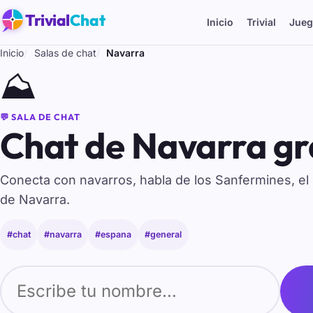
Trivial
Chat
Inicio
Trivial
Jueg
Inicio
Salas de chat
Navarra
⛰️
💬 SALA DE CHAT
Chat de Navarra gr
Conecta con navarros, habla de los Sanfermines, el P
de Navarra.
#chat
#navarra
#espana
#general
Tu nombre para entrar al chat de Navarra