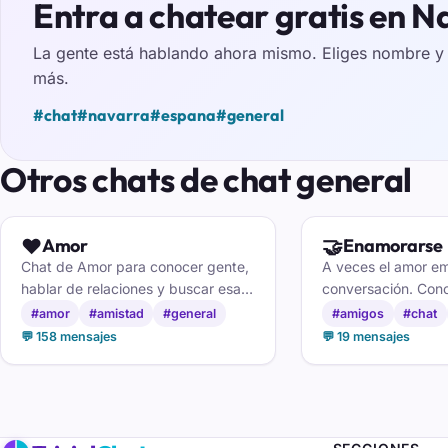
Entra a chatear gratis en N
La gente está hablando ahora mismo. Eliges nombre y e
más.
#chat
#navarra
#espana
#general
Otros chats de chat general
❤️
🤝
Amor
Enamorarse
Chat de Amor para conocer gente,
A veces el amor e
hablar de relaciones y buscar esa
conversación. Cono
conexión especial sin prisa y sin
especial sin prisas
#amor
#amistad
#general
#amigos
#chat
complicaciones.
enamorarse.
💬 158 mensajes
💬 19 mensajes