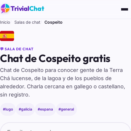
Trivial
Chat
Inicio
Salas de chat
Cospeito
🇪🇸
💬 SALA DE CHAT
Chat de Cospeito gratis
Chat de Cospeito para conocer gente de la Terra
Chá lucense, de la lagoa y de los pueblos de
alrededor. Charla cercana en gallego o castellano,
sin registro.
#lugo
#galicia
#espana
#general
Tu nombre para entrar al chat de Cospeito