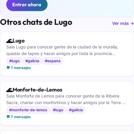
Entrar ahora
Otros chats de Lugo
Ver más →
🌊
Lugo
Sala Lugo para conocer gente de la ciudad de la muralla,
quedar de tapeo y hacer amigos por toda la provincia
lucense.
#lugo
#galicia
#espana
💬 7 mensajes
🌊
Monforte-de-Lemos
Sala Monforte de Lemos para conocer gente de la Ribeira
Sacra, charlar con monfortinos y hacer amigos por la Terra de
Lemos.
#monforte-de-lemos
#lugo
#galicia
💬 7 mensajes