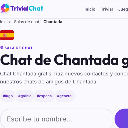
Trivial
Chat
Inicio
Trivial
Jueg
Inicio
Salas de chat
Chantada
🇪🇸
💬 SALA DE CHAT
Chat de Chantada g
Chat Chantada gratis, haz nuevos contactos y con
nuestros chats de amigos de Chantada
#lugo
#galicia
#espana
#general
Tu nombre para entrar al chat de Chantada