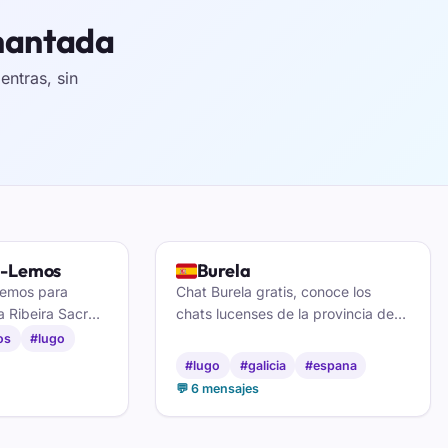
Chantada
ntras, sin
🇪🇸
e-Lemos
Burela
Lemos para
Chat Burela gratis, conoce los
a Ribeira Sacra,
chats lucenses de la provincia de
tinos y hacer
Lugo y haz amigos en el chat de
os
#lugo
a de Lemos.
Burela
#lugo
#galicia
#espana
💬 6 mensajes