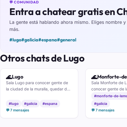
💬 COMUNIDAD
Entra a chatear gratis en 
La gente está hablando ahora mismo. Eliges nombre y e
más.
#lugo
#galicia
#espana
#general
Otros chats de Lugo
🌊
🌊
Lugo
Monforte-d
Sala Lugo para conocer gente de
Sala Monforte de 
la ciudad de la muralla, quedar de
conocer gente de l
tapeo y hacer amigos por toda la
charlar con monfor
#monforte-de-lem
provincia lucense.
amigos por la Terr
#lugo
#galicia
#espana
#galicia
💬 7 mensajes
💬 7 mensajes