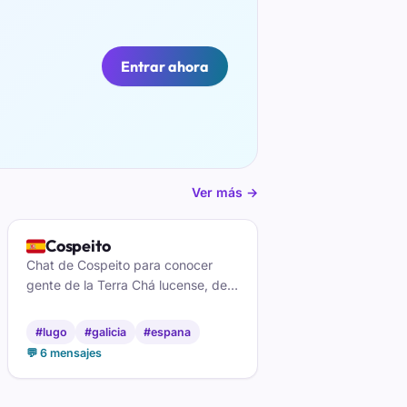
Entrar ahora
Ver más →
🇪🇸
Cospeito
Chat de Cospeito para conocer
gente de la Terra Chá lucense, de
la lagoa y de los pueblos de
alrededor. Charla cercana en
#lugo
#galicia
#espana
gallego o castellano, sin registro.
💬 6 mensajes