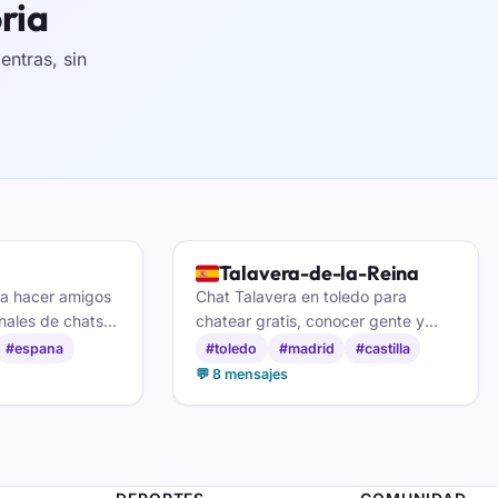
ria
ntras, sin
🇪🇸
Talavera-de-la-Reina
ra hacer amigos
Chat Talavera en toledo para
anales de chats
chatear gratis, conocer gente y
 ciudad real
buscar pareja por talavera
#espana
#toledo
#madrid
#castilla
💬 8 mensajes