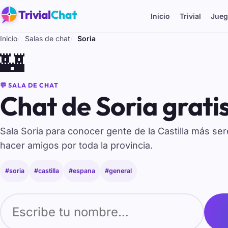
Trivial
Chat
Inicio
Trivial
Jueg
Inicio
Salas de chat
Soria
🏰
💬 SALA DE CHAT
Chat de Soria grati
Sala Soria para conocer gente de la Castilla más ser
hacer amigos por toda la provincia.
#soria
#castilla
#espana
#general
Tu nombre para entrar al chat de Soria