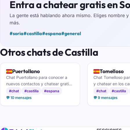
Entra a chatear gratis en So
La gente está hablando ahora mismo. Eliges nombre y e
más.
#soria
#castilla
#espana
#general
Otros chats de Castilla
🇪🇸
🇪🇸
Puertollano
Tomelloso
Chat Puertollano para conocer a
Chat Tomelloso pa
nuevos contactos y chatear gratis
y chatear en los c
en ciudad real
de la pronvincia de
#chat
#castilla
#espana
#chat
#castilla
💬 10 mensajes
💬 9 mensajes