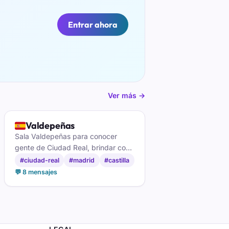
Entrar ahora
Ver más →
🇪🇸
Valdepeñas
Sala Valdepeñas para conocer
gente de Ciudad Real, brindar con
un buen vino y hacer amigos por
#ciudad-real
#madrid
#castilla
toda la comarca manchega.
💬 8 mensajes