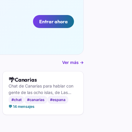
Entrar ahora
Ver más →
🌴
Canarias
Chat de Canarias para hablar con
gente de las ocho islas, de Las
Palmas a Santa Cruz. Playa,
#chat
#canarias
#espana
guagua y charla en directo, gratis y
💬 14 mensajes
sin registro.