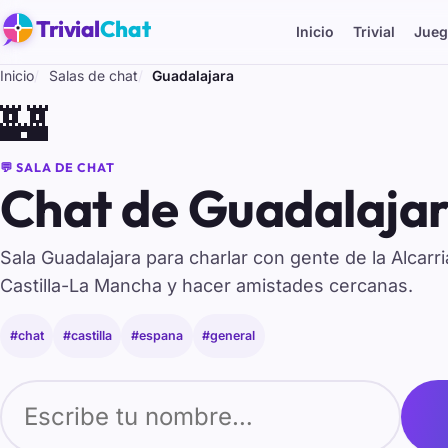
Trivial
Chat
Inicio
Trivial
Jueg
Inicio
Salas de chat
Guadalajara
🏰
💬 SALA DE CHAT
Chat de Guadalajar
Sala Guadalajara para charlar con gente de la Alcarr
Castilla-La Mancha y hacer amistades cercanas.
#chat
#castilla
#espana
#general
Tu nombre para entrar al chat de Guadalajara