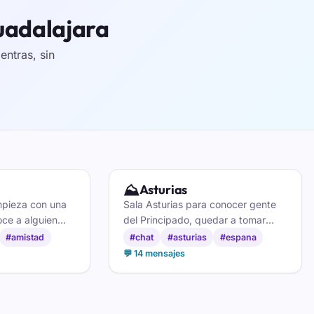
Guadalajara
ntras, sin
⛰️
Asturias
mpieza con una
Sala Asturias para conocer gente
ce a alguien
del Principado, quedar a tomar
 en el chat para
sidra y hacer amigos entre quienes
#amistad
#chat
#asturias
#espana
aman la tierrina.
💬 14 mensajes