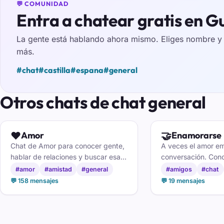
💬 COMUNIDAD
Entra a chatear gratis en 
La gente está hablando ahora mismo. Eliges nombre y e
más.
#chat
#castilla
#espana
#general
Otros chats de chat general
❤️
🤝
Amor
Enamorarse
Chat de Amor para conocer gente,
A veces el amor e
hablar de relaciones y buscar esa
conversación. Cono
conexión especial sin prisa y sin
especial sin prisas
#amor
#amistad
#general
#amigos
#chat
complicaciones.
enamorarse.
💬 158 mensajes
💬 19 mensajes