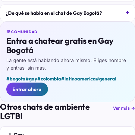
¿De qué se habla en el chat de Gay Bogotá?
💬 COMUNIDAD
Entra a chatear gratis en Gay
Bogotá
La gente está hablando ahora mismo. Eliges nombre
y entras, sin más.
#bogota
#gay
#colombia
#latinoamerica
#general
Entrar ahora
Otros chats de ambiente
Ver más →
LGTBI
🏳️‍🌈
Gay