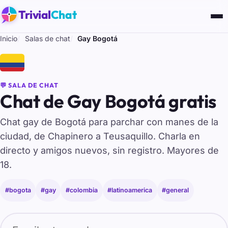
Trivial
Chat
Inicio
Salas de chat
Gay Bogotá
🇨🇴
💬 SALA DE CHAT
Chat de Gay Bogotá gratis
Chat gay de Bogotá para parchar con manes de la
ciudad, de Chapinero a Teusaquillo. Charla en
directo y amigos nuevos, sin registro. Mayores de
18.
#bogota
#gay
#colombia
#latinoamerica
#general
Tu nombre para entrar al chat de Gay Bogotá