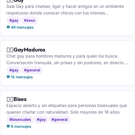
Sala Gay para chatear, ligar y hacer amigos en un ambiente
respetuoso donde conocer chicos con tus mismas
inquietudes.
#gay
#sexo
💬 49 mensajes
🏳️‍🌈
GayMaduros
Chat gay para hombres maduros y para quien los busca.
Conversación tranquila, sin prisas y sin postureo, en directo y
sin registro. Mayores de 18.
#gay
#general
💬 15 mensajes
🏳️‍🌈
Bisex
Espacio abierto y sin etiquetas para personas bisexuales que
quieren charlar con naturalidad. Solo mayores de 18 años.
#bisexuales
#gay
#general
💬 9 mensajes