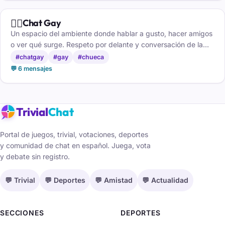
🏳️‍🌈
Chat Gay
Un espacio del ambiente donde hablar a gusto, hacer amigos
o ver qué surge. Respeto por delante y conversación de la
buena. El chat gay como debe ser.
#chatgay
#gay
#chueca
💬 6 mensajes
Trivial
Chat
Portal de juegos, trivial, votaciones, deportes
y comunidad de chat en español. Juega, vota
y debate sin registro.
💬 Trivial
💬 Deportes
💬 Amistad
💬 Actualidad
SECCIONES
DEPORTES