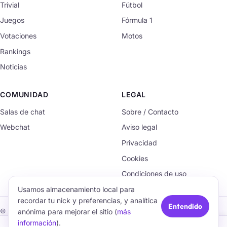
Trivial
Fútbol
Juegos
Fórmula 1
Votaciones
Motos
Rankings
Noticias
COMUNIDAD
LEGAL
Salas de chat
Sobre / Contacto
Webchat
Aviso legal
Privacidad
Cookies
Condiciones de uso
Usamos almacenamiento local para
recordar tu nick y preferencias, y analítica
Entendido
anónima para mejorar el sitio (
más
© 2026 TrivialChat.org · Hecho con cariño para la comunidad.
información
).
🏠
💬
🧠
🎮