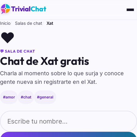
Trivial
Chat
Inicio
Salas de chat
Xat
❤️
💬 SALA DE CHAT
Chat de Xat gratis
Charla al momento sobre lo que surja y conoce
gente nueva sin registrarte en el Xat.
#amor
#chat
#general
Tu nombre para entrar al chat de Xat