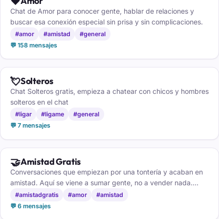
❤️
Amor
Chat de Amor para conocer gente, hablar de relaciones y
buscar esa conexión especial sin prisa y sin complicaciones.
#amor
#amistad
#general
💬 158 mensajes
💘
Solteros
Chat Solteros gratis, empieza a chatear con chicos y hombres
solteros en el chat
#ligar
#ligame
#general
💬 7 mensajes
🤝
Amistad Gratis
Conversaciones que empiezan por una tontería y acaban en
amistad. Aquí se viene a sumar gente, no a vender nada.
Entra y comprueba el ambiente.
#amistadgratis
#amor
#amistad
💬 6 mensajes