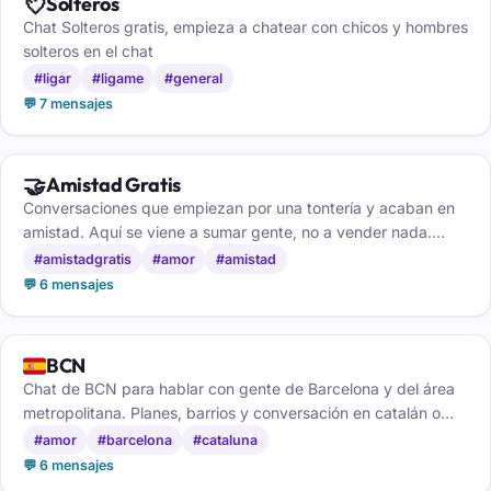
💘
Solteros
Chat Solteros gratis, empieza a chatear con chicos y hombres
solteros en el chat
#ligar
#ligame
#general
💬 7 mensajes
🤝
Amistad Gratis
Conversaciones que empiezan por una tontería y acaban en
amistad. Aquí se viene a sumar gente, no a vender nada.
Entra y comprueba el ambiente.
#amistadgratis
#amor
#amistad
💬 6 mensajes
🇪🇸
BCN
Chat de BCN para hablar con gente de Barcelona y del área
metropolitana. Planes, barrios y conversación en catalán o
castellano, gratis y sin registro.
#amor
#barcelona
#cataluna
💬 6 mensajes