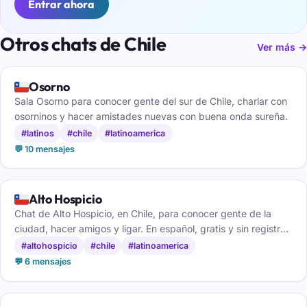
Entrar ahora
Otros chats de Chile
Ver más →
🇨🇱
Osorno
Sala Osorno para conocer gente del sur de Chile, charlar con
osorninos y hacer amistades nuevas con buena onda sureña.
#latinos
#chile
#latinoamerica
💬 10 mensajes
🇨🇱
Alto Hospicio
Chat de Alto Hospicio, en Chile, para conocer gente de la
ciudad, hacer amigos y ligar. En español, gratis y sin registro,
desde el móvil.
#altohospicio
#chile
#latinoamerica
💬 6 mensajes