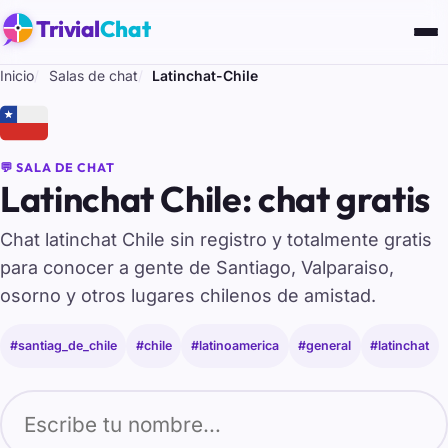
Trivial
Chat
Inicio
Salas de chat
Latinchat-Chile
🇨🇱
💬 SALA DE CHAT
Latinchat Chile: chat gratis
Chat latinchat Chile sin registro y totalmente gratis
para conocer a gente de Santiago, Valparaiso,
osorno y otros lugares chilenos de amistad.
#santiag_de_chile
#chile
#latinoamerica
#general
#latinchat
Tu nombre para entrar al chat de Latinchat-Chile