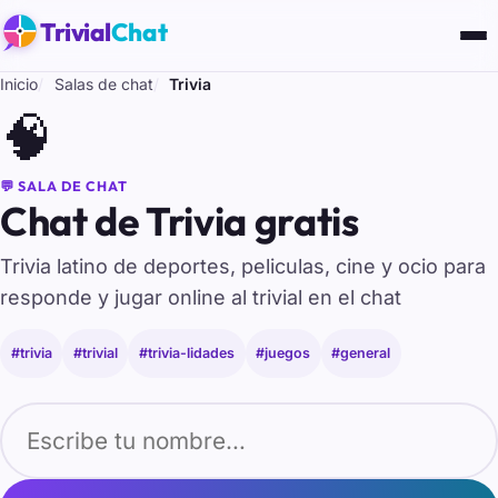
Trivial
Chat
Inicio
Salas de chat
Trivia
🧠
💬 SALA DE CHAT
Chat de Trivia gratis
Trivia latino de deportes, peliculas, cine y ocio para
responde y jugar online al trivial en el chat
#trivia
#trivial
#trivia-lidades
#juegos
#general
Tu nombre para entrar al chat de Trivia