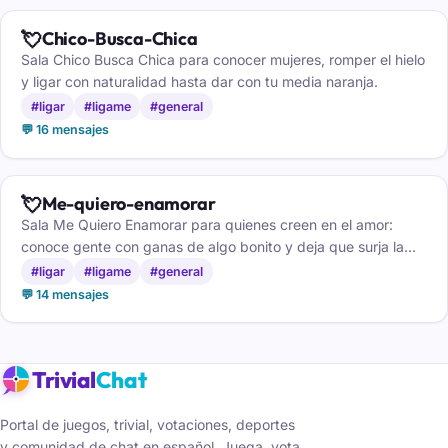
💘
Chico-Busca-Chica
Sala Chico Busca Chica para conocer mujeres, romper el hielo
y ligar con naturalidad hasta dar con tu media naranja.
#ligar
#ligame
#general
💬 16 mensajes
💘
Me-quiero-enamorar
Sala Me Quiero Enamorar para quienes creen en el amor:
conoce gente con ganas de algo bonito y deja que surja la
chispa.
#ligar
#ligame
#general
💬 14 mensajes
Trivial
Chat
Portal de juegos, trivial, votaciones, deportes
y comunidad de chat en español. Juega, vota