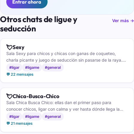
Entrar ahora
Otros chats de ligue y
Ver más →
seducción
💘
Sexy
Sala Sexy para chicos y chicas con ganas de coqueteo,
charla picante y juego de seducción sin pasarse de la raya.
Solo mayores de 18 años.
#ligar
#ligame
#general
💬 22 mensajes
💘
Chica-Busca-Chico
Sala Chica Busca Chico: ellas dan el primer paso para
conocer chicos, ligar con calma y ver hasta dónde llega la
conexión.
#ligar
#ligame
#general
💬 21 mensajes