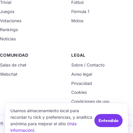
Trivial
Fútbol
Juegos
Fórmula 1
Votaciones
Motos
Rankings
Noticias
COMUNIDAD
LEGAL
Salas de chat
Sobre / Contacto
Webchat
Aviso legal
Privacidad
Cookies
Condiciones de uso
Usamos almacenamiento local para
recordar tu nick y preferencias, y analítica
Entendido
anónima para mejorar el sitio (
más
© 2026 TrivialChat.org · Hecho con cariño para la comunidad.
información
).
🏠
💬
🧠
🎮