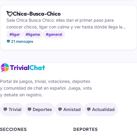
💘
Chica-Busca-Chico
Sala Chica Busca Chico: ellas dan el primer paso para
conocer chicos, ligar con calma y ver hasta dónde llega la
conexión.
#ligar
#ligame
#general
💬 21 mensajes
Trivial
Chat
Portal de juegos, trivial, votaciones, deportes
y comunidad de chat en español. Juega, vota
y debate sin registro.
💬 Trivial
💬 Deportes
💬 Amistad
💬 Actualidad
SECCIONES
DEPORTES