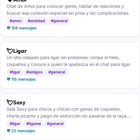
Chat de Amor para conocer gente, hablar de relaciones y
buscar esa conexión especial sin prisa y sin complicaciones.
#amor
#amistad
#general
💬 158 mensajes
💘
Ligar
Un sitio relajado para ligar sin presiones: rompe el hielo,
coquetea y conoce a quien te apetezca en el chat para ligar.
#ligar
#amigos
#general
💬 115 mensajes
💘
Sexy
Sala Sexy para chicos y chicas con ganas de coqueteo,
charla picante y juego de seducción sin pasarse de la raya.
Solo mayores de 18 años.
#ligar
#ligame
#general
💬 22 mensajes