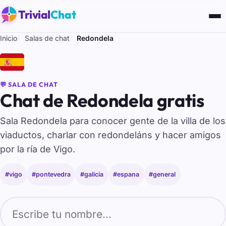
Trivial
Chat
Inicio
Salas de chat
Redondela
🇪🇸
💬 SALA DE CHAT
Chat de Redondela gratis
Sala Redondela para conocer gente de la villa de los
viaductos, charlar con redondeláns y hacer amigos
por la ría de Vigo.
#vigo
#pontevedra
#galicia
#espana
#general
Tu nombre para entrar al chat de Redondela