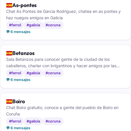
🇪🇸
As-pontes
Chat As Pontes de Garcia Rodriguez, chatea en as pontes y
haz nuegos amigos en Galicia
#ferrol
#galicia
#coruna
💬 6 mensajes
🇪🇸
Betanzos
Sala Betanzos para conocer gente de la ciudad de los
caballeros, charlar con brigantinos y hacer amigos por las
Mariñas coruñesas.
#ferrol
#galicia
#coruna
💬 6 mensajes
🇪🇸
Boiro
Chat Boiro gratuito, conoce a gente del pueblo de Boiro en
Coruña
#ferrol
#galicia
#coruna
💬 6 mensajes