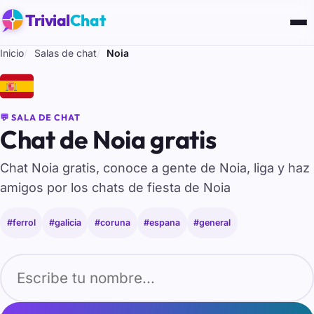
Trivial
Chat
Inicio
Salas de chat
Noia
🇪🇸
💬 SALA DE CHAT
Chat de Noia gratis
Chat Noia gratis, conoce a gente de Noia, liga y haz
amigos por los chats de fiesta de Noia
#ferrol
#galicia
#coruna
#espana
#general
Tu nombre para entrar al chat de Noia