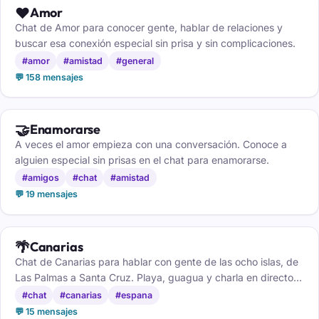
❤️
Amor
Chat de Amor para conocer gente, hablar de relaciones y
buscar esa conexión especial sin prisa y sin complicaciones.
#amor
#amistad
#general
💬 158 mensajes
🤝
Enamorarse
A veces el amor empieza con una conversación. Conoce a
alguien especial sin prisas en el chat para enamorarse.
#amigos
#chat
#amistad
💬 19 mensajes
🌴
Canarias
Chat de Canarias para hablar con gente de las ocho islas, de
Las Palmas a Santa Cruz. Playa, guagua y charla en directo,
gratis y sin registro.
#chat
#canarias
#espana
💬 15 mensajes