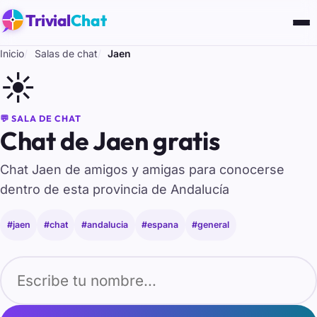
Trivial
Chat
Inicio
Salas de chat
Jaen
☀️
💬 SALA DE CHAT
Chat de Jaen gratis
Chat Jaen de amigos y amigas para conocerse
dentro de esta provincia de Andalucía
#jaen
#chat
#andalucia
#espana
#general
Tu nombre para entrar al chat de Jaen