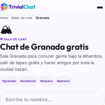
Trivial
Chat
Inicio
Salas de chat
Granada
🏔️
💬 SALA DE CHAT
Chat de Granada gratis
Sala Granada para conocer gente bajo la Alhambra,
salir de tapeo gratis y hacer amigos por toda la
ciudad nazarí.
#granada
#andalucia
#espana
#general
Tu nombre para entrar al chat de Granada