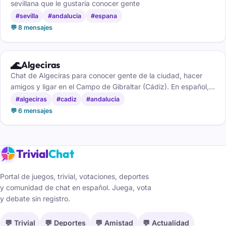
sevillana que le gustaria conocer gente
#sevilla
#andalucia
#espana
💬 8 mensajes
🌊
Algeciras
Chat de Algeciras para conocer gente de la ciudad, hacer
amigos y ligar en el Campo de Gibraltar (Cádiz). En español,
gratis y sin registro.
#algeciras
#cadiz
#andalucia
💬 6 mensajes
Trivial
Chat
Portal de juegos, trivial, votaciones, deportes
y comunidad de chat en español. Juega, vota
y debate sin registro.
💬 Trivial
💬 Deportes
💬 Amistad
💬 Actualidad