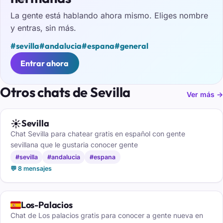
La gente está hablando ahora mismo. Eliges nombre
y entras, sin más.
#sevilla
#andalucia
#espana
#general
Entrar ahora
Otros chats de Sevilla
Ver más →
☀️
Sevilla
Chat Sevilla para chatear gratis en español con gente
sevillana que le gustaria conocer gente
#sevilla
#andalucia
#espana
💬 8 mensajes
🇪🇸
Los-Palacios
Chat de Los palacios gratis para conocer a gente nueva en