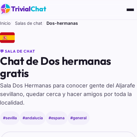
Trivial
Chat
Inicio
Salas de chat
Dos-hermanas
🇪🇸
💬 SALA DE CHAT
Chat de Dos hermanas
gratis
Sala Dos Hermanas para conocer gente del Aljarafe
sevillano, quedar cerca y hacer amigos por toda la
localidad.
#sevilla
#andalucia
#espana
#general
Tu nombre para entrar al chat de Dos-hermanas