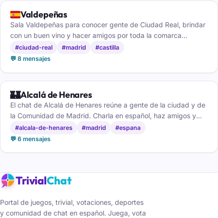
🇪🇸
Valdepeñas
Sala Valdepeñas para conocer gente de Ciudad Real, brindar
con un buen vino y hacer amigos por toda la comarca
manchega.
#ciudad-real
#madrid
#castilla
💬 8 mensajes
🏰
Alcalá de Henares
El chat de Alcalá de Henares reúne a gente de la ciudad y de
la Comunidad de Madrid. Charla en español, haz amigos y
liga gratis, sin registrarte.
#alcala-de-henares
#madrid
#espana
💬 6 mensajes
Trivial
Chat
Portal de juegos, trivial, votaciones, deportes
y comunidad de chat en español. Juega, vota