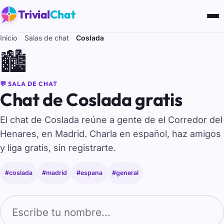
Trivial
Chat
Inicio
Salas de chat
Coslada
🏙️
💬 SALA DE CHAT
Chat de Coslada gratis
El chat de Coslada reúne a gente de el Corredor del
Henares, en Madrid. Charla en español, haz amigos
y liga gratis, sin registrarte.
#coslada
#madrid
#espana
#general
Tu nombre para entrar al chat de Coslada