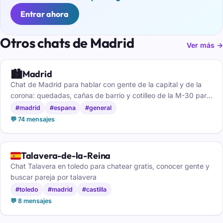
Entrar ahora
Otros chats de Madrid
Ver más →
🏙️
Madrid
Chat de Madrid para hablar con gente de la capital y de la
corona: quedadas, cañas de barrio y cotilleo de la M-30 para
dentro. Gratis y sin registro.
#madrid
#espana
#general
💬 74 mensajes
🇪🇸
Talavera-de-la-Reina
Chat Talavera en toledo para chatear gratis, conocer gente y
buscar pareja por talavera
#toledo
#madrid
#castilla
💬 8 mensajes