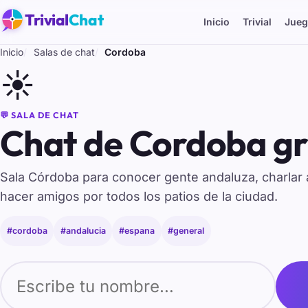
Trivial
Chat
Inicio
Trivial
Jueg
Inicio
Salas de chat
Cordoba
☀️
💬 SALA DE CHAT
Chat de Cordoba gr
Sala Córdoba para conocer gente andaluza, charlar 
hacer amigos por todos los patios de la ciudad.
#cordoba
#andalucia
#espana
#general
Tu nombre para entrar al chat de Cordoba