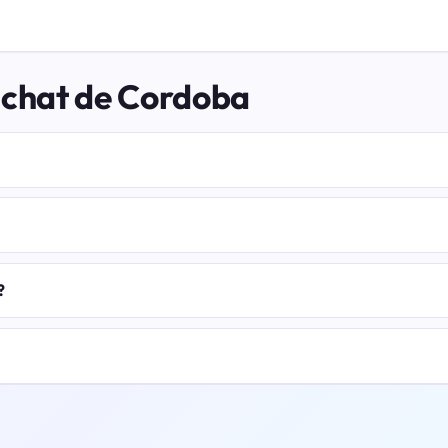
l chat de Cordoba
?