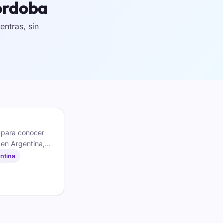
Cordoba
ntras, sin
 para conocer
en Argentina,
r. En español,
ntina
o, desde el móvil