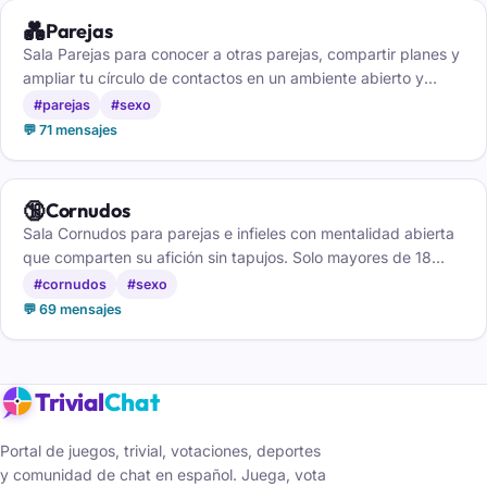
💑
Parejas
Sala Parejas para conocer a otras parejas, compartir planes y
ampliar tu círculo de contactos en un ambiente abierto y
cordial.
#parejas
#sexo
💬 71 mensajes
🔞
Cornudos
Sala Cornudos para parejas e infieles con mentalidad abierta
que comparten su afición sin tapujos. Solo mayores de 18
años.
#cornudos
#sexo
💬 69 mensajes
Trivial
Chat
Portal de juegos, trivial, votaciones, deportes
y comunidad de chat en español. Juega, vota