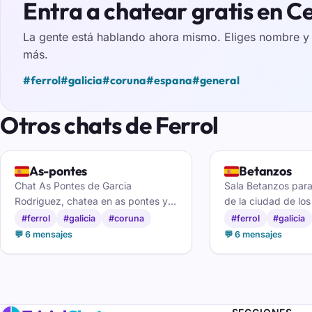
Entra a chatear gratis en C
La gente está hablando ahora mismo. Eliges nombre y e
más.
#ferrol
#galicia
#coruna
#espana
#general
Otros chats de Ferrol
🇪🇸
🇪🇸
As-pontes
Betanzos
Chat As Pontes de Garcia
Sala Betanzos par
Rodriguez, chatea en as pontes y
de la ciudad de los
haz nuegos amigos en Galicia
charlar con brigant
#ferrol
#galicia
#coruna
#ferrol
#galicia
amigos por las Mar
💬 6 mensajes
💬 6 mensajes