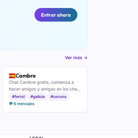
Entrar ahora
Ver más →
🇪🇸
Cambre
Chat Cambre gratis, comienza a
hacer amigos y amigas en los chats
gallegos de Cambre
#ferrol
#galicia
#coruna
💬 6 mensajes