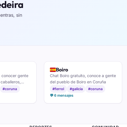
edeira
ntras, sin
🇪🇸
Boiro
a conocer gente
Chat Boiro gratuito, conoce a gente
 caballeros,
del pueblo de Boiro en Coruña
inos y hacer
#coruna
#ferrol
#galicia
#coruna
iñas coruñesas.
💬 6 mensajes