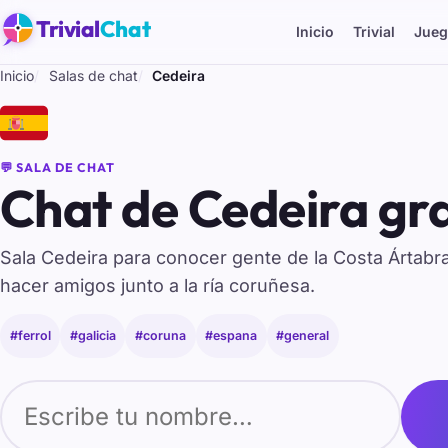
Trivial
Chat
Inicio
Trivial
Jueg
Inicio
Salas de chat
Cedeira
🇪🇸
💬 SALA DE CHAT
Chat de Cedeira gra
Sala Cedeira para conocer gente de la Costa Ártabra
hacer amigos junto a la ría coruñesa.
#ferrol
#galicia
#coruna
#espana
#general
Tu nombre para entrar al chat de Cedeira