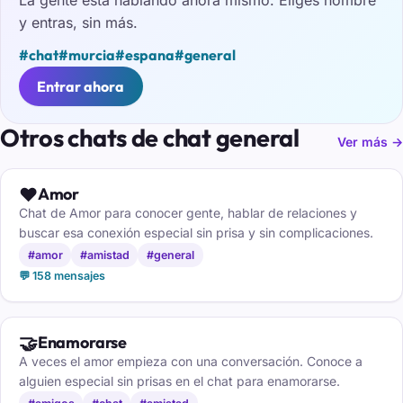
y entras, sin más.
#chat
#murcia
#espana
#general
Entrar ahora
Otros chats de chat general
Ver más →
❤️
Amor
Chat de Amor para conocer gente, hablar de relaciones y
buscar esa conexión especial sin prisa y sin complicaciones.
#amor
#amistad
#general
💬 158 mensajes
🤝
Enamorarse
A veces el amor empieza con una conversación. Conoce a
alguien especial sin prisas en el chat para enamorarse.