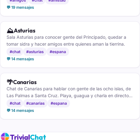
#amigos
#chat
#amistad
💬 19 mensajes
⛰️
Asturias
Sala Asturias para conocer gente del Principado, quedar a
tomar sidra y hacer amigos entre quienes aman la tierrina.
#chat
#asturias
#espana
💬 14 mensajes
🌴
Canarias
Chat de Canarias para hablar con gente de las ocho islas, de
Las Palmas a Santa Cruz. Playa, guagua y charla en directo,
gratis y sin registro.
#chat
#canarias
#espana
💬 14 mensajes
Trivial
Chat