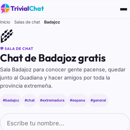
Trivial
Chat
Inicio
Salas de chat
Badajoz
🌾
💬 SALA DE CHAT
Chat de Badajoz gratis
Sala Badajoz para conocer gente pacense, quedar
junto al Guadiana y hacer amigos por toda la
provincia extremeña.
#badajoz
#chat
#extremadura
#espana
#general
Tu nombre para entrar al chat de Badajoz