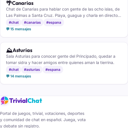
🌴
Canarias
Chat de Canarias para hablar con gente de las ocho islas, de
Las Palmas a Santa Cruz. Playa, guagua y charla en directo,
gratis y sin registro.
#chat
#canarias
#espana
💬 15 mensajes
⛰️
Asturias
Sala Asturias para conocer gente del Principado, quedar a
tomar sidra y hacer amigos entre quienes aman la tierrina.
#chat
#asturias
#espana
💬 14 mensajes
Trivial
Chat
Portal de juegos, trivial, votaciones, deportes
y comunidad de chat en español. Juega, vota
y debate sin registro.