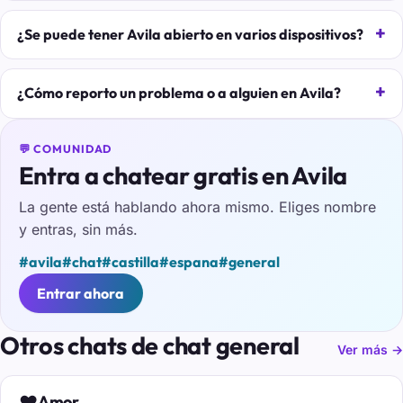
¿Se puede tener Avila abierto en varios dispositivos?
¿Cómo reporto un problema o a alguien en Avila?
💬 COMUNIDAD
Entra a chatear gratis en Avila
La gente está hablando ahora mismo. Eliges nombre
y entras, sin más.
#avila
#chat
#castilla
#espana
#general
Entrar ahora
Otros chats de chat general
Ver más →
❤️
Amor