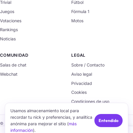
Trivial
Fútbol
Juegos
Fórmula 1
Votaciones
Motos
Rankings
Noticias
COMUNIDAD
LEGAL
Salas de chat
Sobre / Contacto
Webchat
Aviso legal
Privacidad
Cookies
Condiciones de uso
Usamos almacenamiento local para
recordar tu nick y preferencias, y analítica
Entendido
anónima para mejorar el sitio (
más
© 2026 TrivialChat.org · Hecho con cariño para la comunidad.
información
).
🏠
💬
🧠
🎮