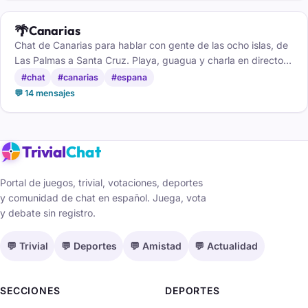
🌴
Canarias
Chat de Canarias para hablar con gente de las ocho islas, de
Las Palmas a Santa Cruz. Playa, guagua y charla en directo,
gratis y sin registro.
#chat
#canarias
#espana
💬 14 mensajes
Trivial
Chat
Portal de juegos, trivial, votaciones, deportes
y comunidad de chat en español. Juega, vota
y debate sin registro.
💬 Trivial
💬 Deportes
💬 Amistad
💬 Actualidad
SECCIONES
DEPORTES