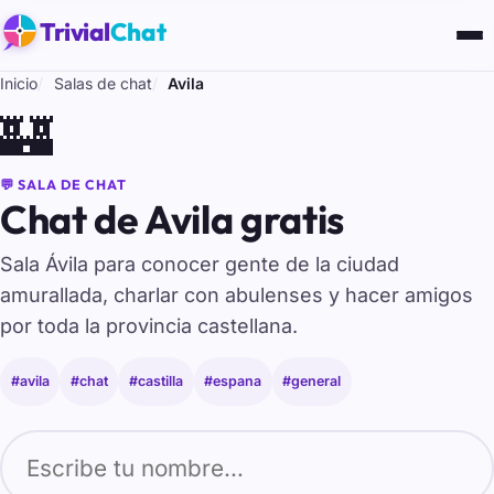
Trivial
Chat
Inicio
Salas de chat
Avila
🏰
💬 SALA DE CHAT
Chat de Avila gratis
Sala Ávila para conocer gente de la ciudad
amurallada, charlar con abulenses y hacer amigos
por toda la provincia castellana.
#avila
#chat
#castilla
#espana
#general
Tu nombre para entrar al chat de Avila