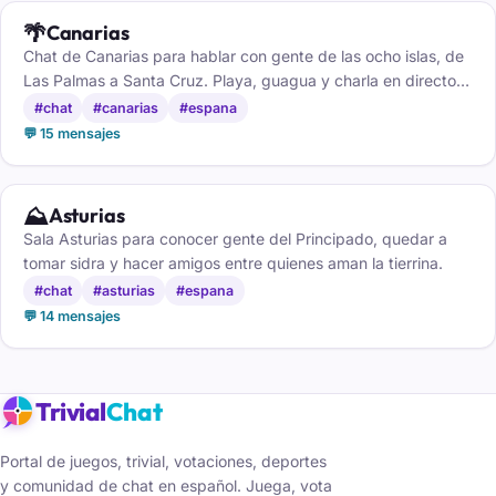
🌴
Canarias
Chat de Canarias para hablar con gente de las ocho islas, de
Las Palmas a Santa Cruz. Playa, guagua y charla en directo,
gratis y sin registro.
#chat
#canarias
#espana
💬 15 mensajes
⛰️
Asturias
Sala Asturias para conocer gente del Principado, quedar a
tomar sidra y hacer amigos entre quienes aman la tierrina.
#chat
#asturias
#espana
💬 14 mensajes
Trivial
Chat
Portal de juegos, trivial, votaciones, deportes
y comunidad de chat en español. Juega, vota