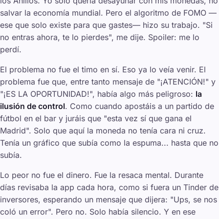
los Anillos
. Yo solo quería desayunar con mis monedas, no
salvar la economía mundial. Pero el algoritmo de FOMO —
ese que solo existe para que gastes— hizo su trabajo. "Si
no entras ahora, te lo pierdes", me dije. Spoiler: me lo
perdí.
El problema no fue el timo en sí. Eso ya lo veía venir. El
problema fue que, entre tanto mensaje de "¡ATENCIÓN!" y
"¡ES LA OPORTUNIDAD!", había algo más peligroso:
la
ilusión de control
. Como cuando apostáis a un partido de
fútbol en el bar y juráis que "esta vez sí que gana el
Madrid". Solo que aquí la moneda no tenía cara ni cruz.
Tenía un gráfico que subía como la espuma... hasta que no
subía.
Lo peor no fue el dinero. Fue la resaca mental. Durante
días revisaba la app cada hora, como si fuera un
Tinder
de
inversores, esperando un mensaje que dijera: "Ups, se nos
coló un error". Pero no. Solo había silencio. Y en ese