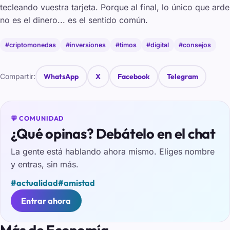
tecleando vuestra tarjeta. Porque al final, lo único que arde
no es el dinero... es el sentido común.
#criptomonedas
#inversiones
#timos
#digital
#consejos
Compartir:
WhatsApp
X
Facebook
Telegram
💬 COMUNIDAD
¿Qué opinas? Debátelo en el chat
La gente está hablando ahora mismo. Eliges nombre
y entras, sin más.
#actualidad
#amistad
Entrar ahora