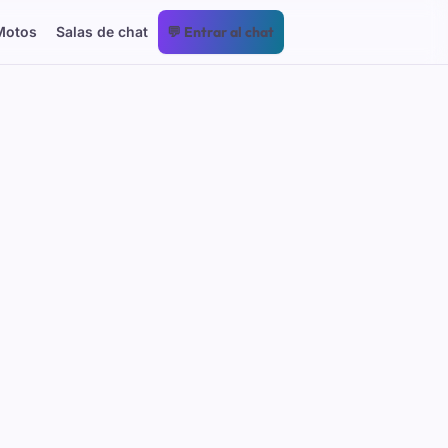
Motos
Salas de chat
💬 Entrar al chat