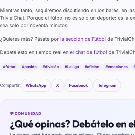
Mientras tanto, seguiremos discutiendo en los bares, en las
TrivialChat. Porque el fútbol no es solo un deporte: es la 
sea solo por noventa minutos.
¿Quieres más? Pásate por
la sección de Fútbol
de TrivialCh
Debate esto en tiempo real en
el chat de fútbol
de TrivialCh
#fútbol
#pasión
#división
#LaLiga
#afición
#emociones
Compartir:
WhatsApp
X
Facebook
Telegram
💬 COMUNIDAD
¿Qué opinas? Debátelo en e
La gente está hablando ahora mismo. Eliges nombre y e