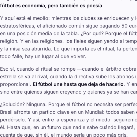
fútbol es economía, pero también es poesía
.
Y aquí está el meollo: mientras los clubes se enriquecen y 
estratosféricas, el aficionado común sigue pagando 50 eur
en una posición media de la tabla. ¿Por qué? Porque el fút
religión. Y en las religiones, los fieles siguen yendo al te
y la misa sea aburrida. Lo que importa es el ritual, la pert
todo falle, hay un lugar al que volver.
Eso sí, cuando el ritual se rompe —cuando el árbitro cobra 
estrella se va al rival, cuando la directiva sube los abon
proporcional.
El fútbol une hasta que deja de hacerlo
. Y e
sino entre quienes siguen creyendo y quienes ya se han can
¿Solución? Ninguna. Porque el fútbol no necesita ser perf
Brasil afronta un partido clave en un Mundial: todos saben 
perdérselo. Y así, entre la esperanza y el miedo, seguiremo
él. Hasta que, en un futuro que nadie sabe cuándo llegará,
cuenta de que, sin él, el mundo sería un poco más gris.