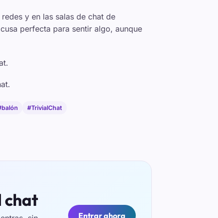
 redes y en las salas de chat de
excusa perfecta para sentir algo, aunque
at.
at.
#balón
#TrivialChat
l chat
Entrar ahora
ntras, sin