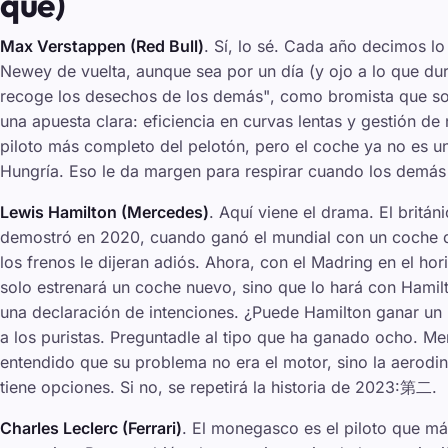
qué)
Max Verstappen (Red Bull)
. Sí, lo sé. Cada año decimos l
Newey de vuelta, aunque sea por un día (y ojo a lo que du
recoge los desechos de los demás"
, como bromista que sol
una apuesta clara: eficiencia en curvas lentas y gestión de
piloto más completo del pelotón, pero el coche ya no es u
Hungría. Eso le da margen para respirar cuando los demás
Lewis Hamilton (Mercedes)
. Aquí viene el drama. El britán
demostró en 2020, cuando ganó el mundial con un coche q
los frenos le dijeran adiós. Ahora, con el Madring en el hor
solo estrenará un coche nuevo, sino que lo hará con Hamil
una declaración de intenciones. ¿Puede Hamilton ganar un
a los puristas. Preguntadle al tipo que ha ganado ocho. Me
entendido que su problema no era el motor, sino la aerodi
tiene opciones. Si no, se repetirá la historia de 2023:第二.
Charles Leclerc (Ferrari)
. El monegasco es el piloto que má