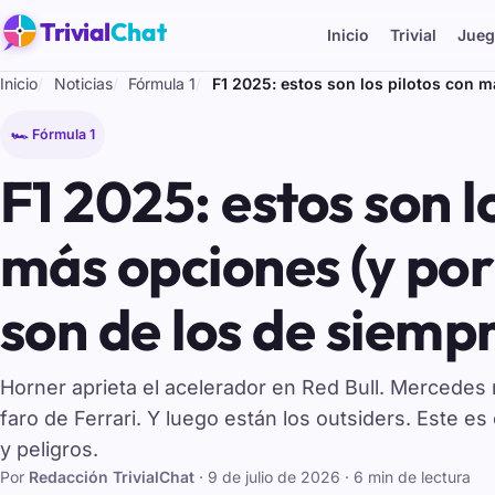
Trivial
Chat
Inicio
Trivial
Jueg
Inicio
Noticias
Fórmula 1
F1 2025: estos son los pilotos con 
🏎️ Fórmula 1
F1 2025: estos son l
más opciones (y por
son de los de siemp
Horner aprieta el acelerador en Red Bull. Mercedes 
faro de Ferrari. Y luego están los outsiders. Este es
y peligros.
Por
Redacción TrivialChat
·
9 de julio de 2026
· 6 min de lectura