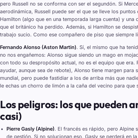
pero Russell no se conforma con ser el segundón. Si Merc
aerodinámica, Russell puede ser el que se lleve los puntos 
Hamilton (algo que en una temporada larga cuenta) y una 
que el británico ha perdido. Además, si Hamilton se despist
trabajo sucio. Como ese compañero de piso que siempre lim
Fernando Alonso (Aston Martin)
. Sí, el mismo que ha teni
no nos engañemos: Alonso sigue siendo un mago en mojado
con todo su despropósito actual, no es el equipo que era.
ayudar, aunque sea de rebote), Alonso tiene margen para s
mundial, pero puede fastidiar a los de arriba más que nad
le echas un chorro de limón a la caña del vecino para que s
Los peligros: los que pueden a
casi)
Pierre Gasly (Alpine)
. El francés es rápido, pero Alpine
de gestión. Si no solucionan eso, Gasly se perderá en la 