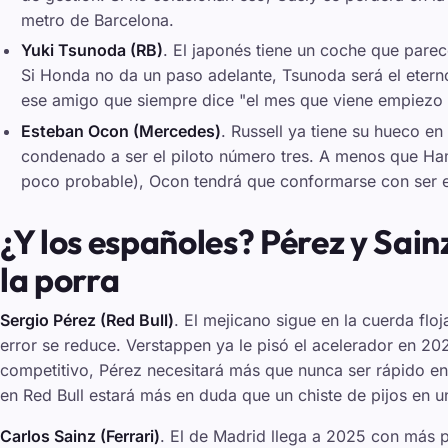
metro de Barcelona.
Yuki Tsunoda (RB)
. El japonés tiene un coche que parec
Si Honda no da un paso adelante, Tsunoda será el ete
ese amigo que siempre dice
"el mes que viene empiezo 
Esteban Ocon (Mercedes)
. Russell ya tiene su hueco 
condenado a ser el piloto número tres. A menos que Hami
poco probable), Ocon tendrá que conformarse con ser e
¿Y los españoles? Pérez y Sain
la porra
Sergio Pérez (Red Bull)
. El mejicano sigue en la cuerda fl
error se reduce. Verstappen ya le pisó el acelerador en 2
competitivo, Pérez necesitará más que nunca ser rápido en l
en Red Bull estará más en duda que un chiste de pijos en u
Carlos Sainz (Ferrari)
. El de Madrid llega a 2025 con más 