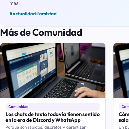
más.
#actualidad
#amistad
Más de Comunidad
Comunidad
Com
Los chats de texto todavía tienen sentido
Cómo
en la era de Discord y WhatsApp
sala
Porque son rápidos, discretos y garantizan
Un bu