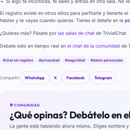
Si algo te incomoda, te sales y entras en otra sala. No l
El registro existe en otros sitios para perfilarte y llenarte 
hables y te vayas cuando quieras. Tienes el detalle en la
po
¿Quieres más? Pásate por
las salas de chat
de TrivialChat.
Debate esto en tiempo real en
el chat de la comunidad
de T
#chat sin registro
#privacidad
#seguridad
#datos personales
Compartir:
WhatsApp
X
Facebook
Telegram
💬 COMUNIDAD
¿Qué opinas? Debátelo en e
La gente está hablando ahora mismo. Eliges nombre y e