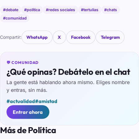
#debate
#política
#redes sociales
#tertulias
#chats
#comunidad
Compartir:
WhatsApp
X
Facebook
Telegram
💬 COMUNIDAD
¿Qué opinas? Debátelo en el chat
La gente está hablando ahora mismo. Eliges nombre
y entras, sin más.
#actualidad
#amistad
Entrar ahora
Más de Política