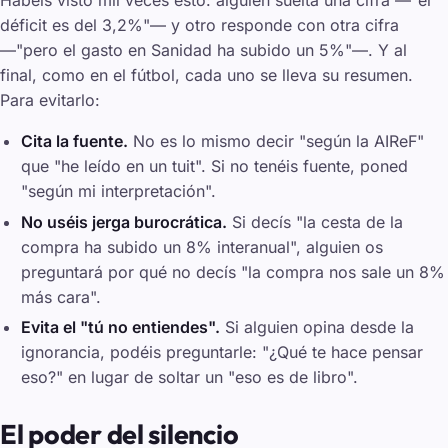
Habéis visto mil veces esto: alguién suelta una cifra —"el
déficit es del 3,2%"— y otro responde con otra cifra
—"pero el gasto en Sanidad ha subido un 5%"—. Y al
final, como en el fútbol, cada uno se lleva su resumen.
Para evitarlo:
Cita la fuente.
No es lo mismo decir "según la AIReF"
que "he leído en un tuit". Si no tenéis fuente, poned
"según mi interpretación".
No uséis jerga burocrática.
Si decís "la cesta de la
compra ha subido un 8% interanual", alguien os
preguntará por qué no decís "la compra nos sale un 8%
más cara".
Evita el "tú no entiendes".
Si alguien opina desde la
ignorancia, podéis preguntarle: "¿Qué te hace pensar
eso?" en lugar de soltar un "eso es de libro".
El poder del silencio