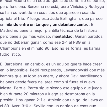
El Real Madrid es un equipo que sabe sufrir. No es bonito,
pero funciona. Benzema no está, pero Vinícius y Rodrygo
se han convertido en esos tíos que aparecen cuando
aprieta el frío. Y luego está Jude Bellingham, que parece
un
híbrido entre un tanque y un delantero centro
. El
Madrid no tiene la mejor plantilla técnica de la historia,
pero tiene algo más valioso:
mentalidad
. Ganan partidos
que no deberían ganar, como ese 2-1 al PSG en la
Champions en el minuto 90. Eso no es forma, es
karma
futbolístico.
El Barcelona, en cambio, es un equipo que te hace creer
en lo imposible. Pedri recuperado, Lewandowski con más
hambre que un lobo en enero, y ahora Gavi martilleando
balones desde fuera del área como si fuera el nuevo
Iniesta. Pero el Barça sigue siendo ese equipo que juega
bien durante 20 minutos y luego se desmorona en la
presión. Hoy ganan 2-1 al Athletic con un gol de Lewa en
el 89. Ayer, 3-0 al Sevilla con un partido de esos que