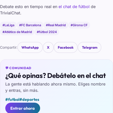
Debate esto en tiempo real en
el chat de fútbol
de
TrivialChat.
#LaLiga
#FC Barcelona
#Real Madrid
#Girona CF
#Atlético de Madrid
#fútbol 2024
Compartir:
WhatsApp
X
Facebook
Telegram
💬 COMUNIDAD
¿Qué opinas? Debátelo en el chat
La gente está hablando ahora mismo. Eliges nombre
y entras, sin más.
#futbol
#deportes
Entrar ahora