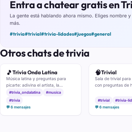
Entra a chatear gratis en Tr
La gente está hablando ahora mismo. Eliges nombre y e
más.
#trivia
#trivial
#trivia-lidades
#juegos
#general
Otros chats de trivia
🎵
🧠
Trivia Onda Latina
Trivial
Música latina y preguntas para
Sala de trivial para
picarte: adivina el artista, la
con preguntas de hi
canción y el año mientras charlas
deporte o geografí
#trivia_ondalatina
#musica
con la peña. Diversión y buen oído,
charla. Entra con u
#trivia
#trivial
#trivia-l
sin registro.
sin registro.
💬 6 mensajes
💬 6 mensajes