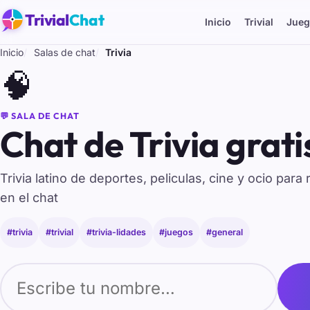
Trivial
Chat
Inicio
Trivial
Jueg
Inicio
Salas de chat
Trivia
🧠
💬 SALA DE CHAT
Chat de Trivia grati
Trivia latino de deportes, peliculas, cine y ocio para 
en el chat
#trivia
#trivial
#trivia-lidades
#juegos
#general
Tu nombre para entrar al chat de Trivia