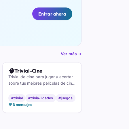
Entrar ahora
Ver más →
🧠
Trivial-Cine
Trivial de cine para jugar y acertar
sobre tus mejores peliculas de cine
y televisión en el chat
#trivial
#trivia-lidades
#juegos
💬 6 mensajes