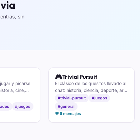
ivia
ntras, sin
🎮
Trivial Pursuit
 jugar y picarse
El clásico de los quesitos llevado al
storia, cine,
chat: historia, ciencia, deporte, arte
a mientras se
y ocio. Reúne a tu gente, reparte
#trivial-pursuit
#juegos
n apodo, gratis y
preguntas y a por el pleno, gratis y
idades
#juegos
#general
sin cuenta.
💬 6 mensajes